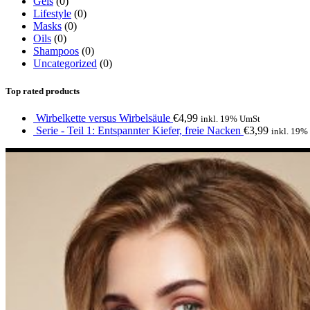
Gels
(0)
Lifestyle
(0)
Masks
(0)
Oils
(0)
Shampoos
(0)
Uncategorized
(0)
Top rated products
Wirbelkette versus Wirbelsäule
€
4,99
inkl. 19% UmSt
Serie - Teil 1: Entspannter Kiefer, freie Nacken
€
3,99
inkl. 19%