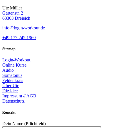
Ute Müller
Gartenstr. 2
63303 Dreieich
info@login-workout.de
+49 177 245 1960
Sitemap
Login-Workout
Online Kurse
Audio
Somatonus
Feldenkrais
Über Ute
Die Idee
Impressum // AGB
Datenschutz
Kontakt
Dein Name (Pflichtfeld)