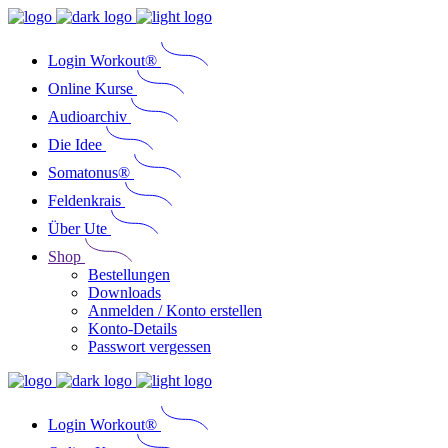
Login Workout®
Online Kurse
Audioarchiv
Die Idee
Somatonus®
Feldenkrais
Über Ute
Shop
Bestellungen
Downloads
Anmelden / Konto erstellen
Konto-Details
Passwort vergessen
Login Workout®