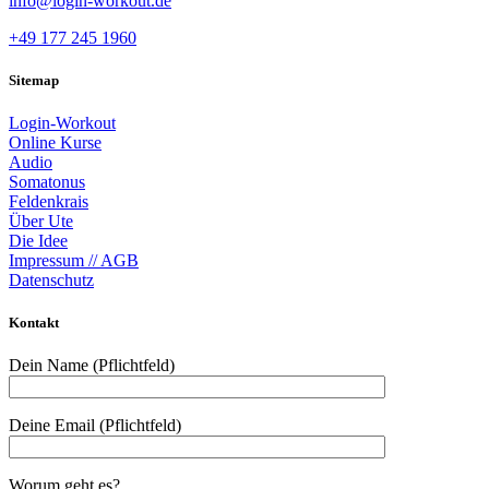
info@login-workout.de
+49 177 245 1960
Sitemap
Login-Workout
Online Kurse
Audio
Somatonus
Feldenkrais
Über Ute
Die Idee
Impressum // AGB
Datenschutz
Kontakt
Dein Name (Pflichtfeld)
Deine Email (Pflichtfeld)
Worum geht es?