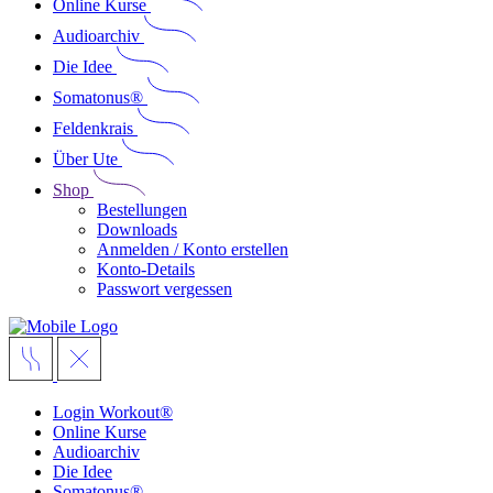
Online Kurse
Audioarchiv
Die Idee
Somatonus®
Feldenkrais
Über Ute
Shop
Bestellungen
Downloads
Anmelden / Konto erstellen
Konto-Details
Passwort vergessen
Login Workout®
Online Kurse
Audioarchiv
Die Idee
Somatonus®