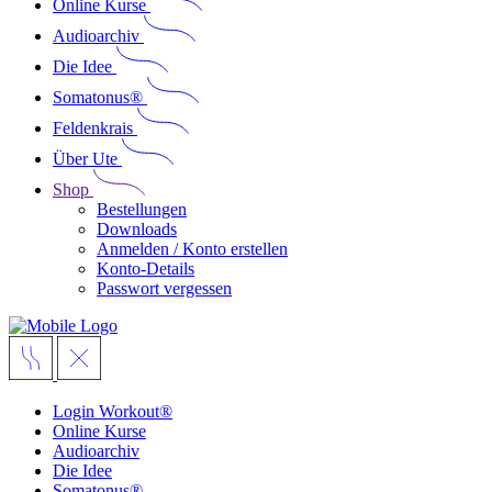
Online Kurse
Audioarchiv
Die Idee
Somatonus®
Feldenkrais
Über Ute
Shop
Bestellungen
Downloads
Anmelden / Konto erstellen
Konto-Details
Passwort vergessen
Login Workout®
Online Kurse
Audioarchiv
Die Idee
Somatonus®