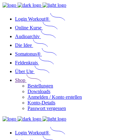
Login Workout®
Online Kurse
Audioarchiv
Die Idee
Somatonus®
Feldenkrais
Über Ute
Shop
Bestellungen
Downloads
Anmelden / Konto erstellen
Konto-Details
Passwort vergessen
Login Workout®