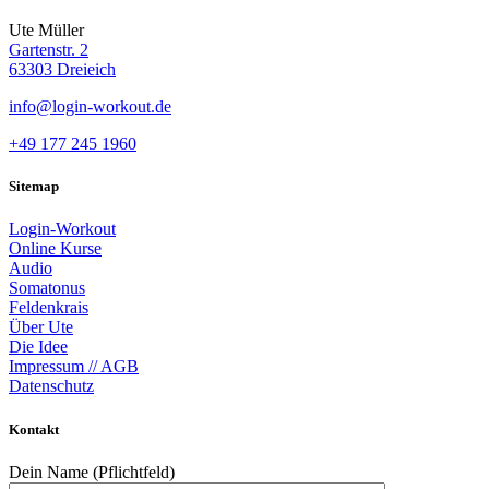
Ute Müller
Gartenstr. 2
63303 Dreieich
info@login-workout.de
+49 177 245 1960
Sitemap
Login-Workout
Online Kurse
Audio
Somatonus
Feldenkrais
Über Ute
Die Idee
Impressum // AGB
Datenschutz
Kontakt
Dein Name (Pflichtfeld)