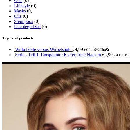
Gels
(0)
Lifestyle
(0)
Masks
(0)
Oils
(0)
Shampoos
(0)
Uncategorized
(0)
Top rated products
Wirbelkette versus Wirbelsäule
€
4,99
inkl. 19% UmSt
Serie - Teil 1: Entspannter Kiefer, freie Nacken
€
3,99
inkl. 19%